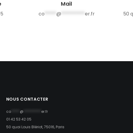
e
Mail
05
co
*****
@
**********
er.fr
50 q
NOUS CONTACTER
co
*****
@
**********
er.fr
01 42 53 42 05
50 quai Louis Blériot, 75016, Paris